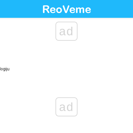
ad
logiju
ad