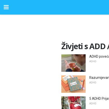
Živjeti s ADD
ADHD povećav
ADHD
Razumijevanj
ADHD
5 ADHD Prijat
ADHD