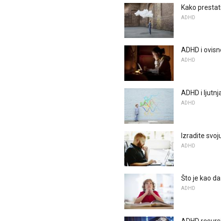
Kako prestati
ADHD
ADHD i ovisn
ADHD
ADHD i ljutn
ADHD
Izradite svo
ADHD
Što je kao da
ADHD
ADHD resurs