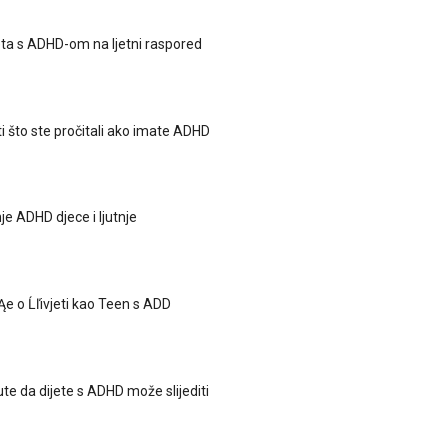
teta s ADHD-om na ljetni raspored
ti što ste pročitali ako imate ADHD
e ADHD djece i ljutnje
Ąe o Ĺľivjeti kao Teen s ADD
te da dijete s ADHD može slijediti