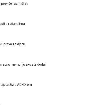
 previše razmišljati
osti o računalima
ja Uprava za djecu
ju radnu memoriju ako ste dodali
 dijete živi s ADHD-om
i