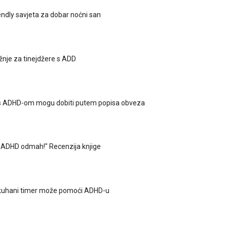
ndly savjeta za dobar noćni san
žnje za tinejdžere s ADD
s ADHD-om mogu dobiti putem popisa obveza
o ADHD odmah!" Recenzija knjige
 kuhani timer može pomoći ADHD-u