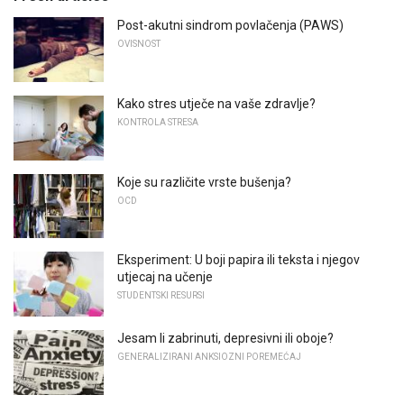
Post-akutni sindrom povlačenja (PAWS)
OVISNOST
Kako stres utječe na vaše zdravlje?
KONTROLA STRESA
Koje su različite vrste bušenja?
OCD
Eksperiment: U boji papira ili teksta i njegov
utjecaj na učenje
STUDENTSKI RESURSI
Jesam li zabrinuti, depresivni ili oboje?
GENERALIZIRANI ANKSIOZNI POREMEĆAJ