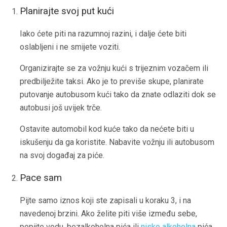
Planirajte svoj put kući
Iako ćete piti na razumnoj razini, i dalje ćete biti
oslabljeni i ne smijete voziti.
Organizirajte se za vožnju kući s trijeznim vozačem ili
predbilježite taksi. Ako je to previše skupe, planirate
putovanje autobusom kući tako da znate odlaziti dok se
autobusi još uvijek trče.
Ostavite automobil kod kuće tako da nećete biti u
iskušenju da ga koristite. Nabavite vožnju ili autobusom
na svoj događaj za piće.
Pace sam
Pijte samo iznos koji ste zapisali u koraku 3, i na
navedenoj brzini. Ako želite piti više između sebe,
popijte vodu, bezalkoholna pića ili
nisko alkoholna
pića.