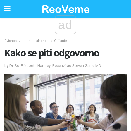
ad
Ovisnost
Uporaba alkohola
Opijanje
Kako se piti odgovorno
by Dr. Sc. Elizabeth Hartney; Recenzirao Steven Gans, MD