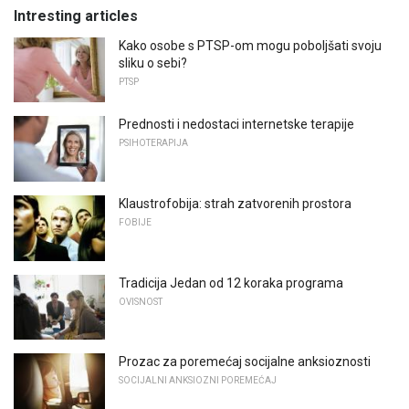
Intresting articles
Kako osobe s PTSP-om mogu poboljšati svoju
sliku o sebi?
PTSP
Prednosti i nedostaci internetske terapije
PSIHOTERAPIJA
Klaustrofobija: strah zatvorenih prostora
FOBIJE
Tradicija Jedan od 12 koraka programa
OVISNOST
Prozac za poremećaj socijalne anksioznosti
SOCIJALNI ANKSIOZNI POREMEĆAJ