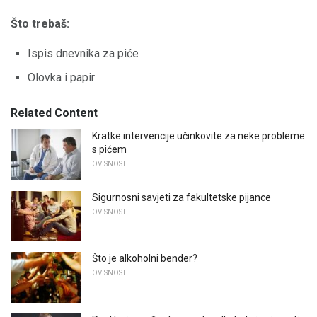
Što trebaš:
Ispis dnevnika za piće
Olovka i papir
Related Content
Kratke intervencije učinkovite za neke probleme
s pićem
OVISNOST
Sigurnosni savjeti za fakultetske pijance
OVISNOST
Što je alkoholni bender?
OVISNOST