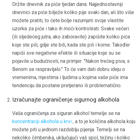
Držite dnevnik za piće tjedan dana. Najjednostavniji
dnevnici za piće bilježe koliko pije svaki dan, ali što više
možete pratiti, to ćete bolje razumjeti svoje vlastite
uzorke za piće i tako ih moći kontrolirati. Svake večeri
(ili sljedećeg jutra, ako zaboravite) zapišite koliko pića
koje ste pili, gdje ste bili, kada ste pili i kome. Također
napiši sve negativne efekte ili situacije koje su se
pojavile u budućnosti, na primjer: "Nakon trećeg piva, s
Benom se raspravljalo." To će vam dati dobru ideju o
vremenima, mjestima i ljudima u kojima vaše piće ima
tendenciju da postane pretjerano ili problematično.
Izračunajte ograničenje sigurnog alkohola
Vaša ograničenja za siguran alkohol temelje se na
koncentraciji alkohola u krvi
, a to je količina alkohola koju
možete piti u jednom razdoblju pijenja. Temelji se na
nekoliko čimbenika, uključujući vaš spol, težinu i koliko