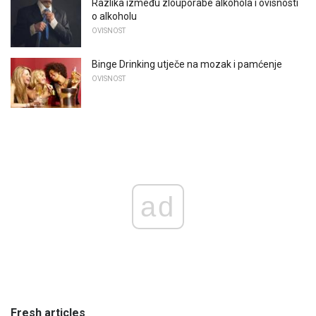
Razlika između zlouporabe alkohola i ovisnosti
o alkoholu
OVISNOST
Binge Drinking utječe na mozak i pamćenje
OVISNOST
ad
Fresh articles