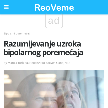
ad
Bipolarni poremećaj
Razumijevanje uzroka
bipolarnog poremećaja
by Marcia torbica; Recenzirao Steven Gans, MD