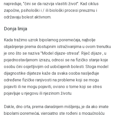
napreduje, "čini se da razvija vlastiti život". Kad ciklus
započne, psihološki i / ili biološki procesi preuzmu i
održavaju bolest aktivnom.
Donja linija
Kada tražimo uzrok bipolarnog poremećaja, najbolje
objašnjenje prema dostupnim istraživanjima u ovom trenutku
je ono što se naziva "Model dijaze-stresa". Riječ
dijaze
, u
pojednostavljenom izrazu, odnosi se na fizičko stanje koje
osobu čini osjetljivijim od uobičajenih bolesti. Stoga model
dijagnostike dijateze kaže da svaka osoba nasljeđuje
određene fizičke ranjivosti na probleme koji se mogu
pojaviti ili ne mogu pojaviti, ovisno o tome koji se stres
pojavljuje u njegovu ili njezinom životu.
Dakle, dno crta, prema današnjem mišljenju, je da ako imate
bipolarni poremećaj, vjerojatno ste rođeni s mogućnošću