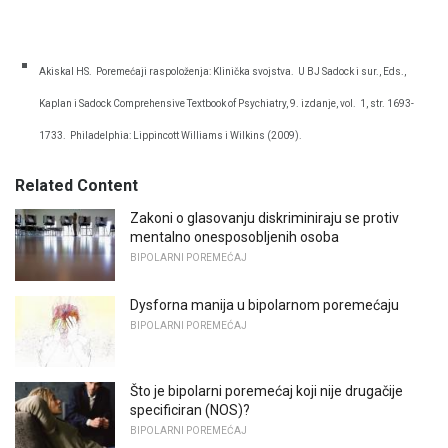
Akiskal HS.
Poremećaji raspoloženja: Klinička svojstva.
U BJ Sadock i sur., Eds.,
Kaplan i Sadock Comprehensive Textbook of Psychiatry, 9. izdanje, vol.
1, str. 1693-
1733.
Philadelphia: Lippincott Williams i Wilkins (2009).
Related Content
Zakoni o glasovanju diskriminiraju se protiv
mentalno onesposobljenih osoba
BIPOLARNI POREMEĆAJ
Dysforna manija u bipolarnom poremećaju
BIPOLARNI POREMEĆAJ
Što je bipolarni poremećaj koji nije drugačije
specificiran (NOS)?
BIPOLARNI POREMEĆAJ