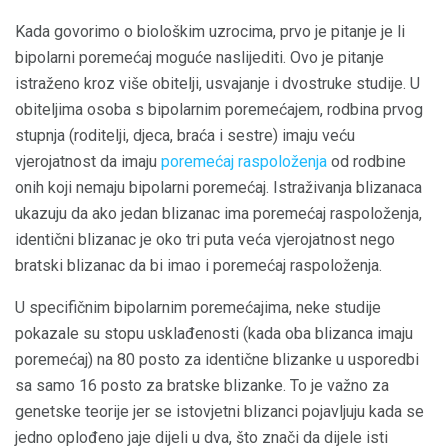
Kada govorimo o biološkim uzrocima, prvo je pitanje je li
bipolarni poremećaj moguće naslijediti. Ovo je pitanje
istraženo kroz više obitelji, usvajanje i dvostruke studije. U
obiteljima osoba s bipolarnim poremećajem, rodbina prvog
stupnja (roditelji, djeca, braća i sestre) imaju veću
vjerojatnost da imaju
poremećaj raspoloženja
od rodbine
onih koji nemaju bipolarni poremećaj. Istraživanja blizanaca
ukazuju da ako jedan blizanac ima poremećaj raspoloženja,
identični blizanac je oko tri puta veća vjerojatnost nego
bratski blizanac da bi imao i poremećaj raspoloženja.
U specifičnim bipolarnim poremećajima, neke studije
pokazale su stopu usklađenosti (kada oba blizanca imaju
poremećaj) na 80 posto za identične blizanke u usporedbi
sa samo 16 posto za bratske blizanke. To je važno za
genetske teorije jer se istovjetni blizanci pojavljuju kada se
jedno oplođeno jaje dijeli u dva, što znači da dijele isti