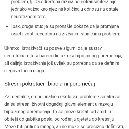
problem, tj. Da određena razina neurotransmitera nije
jednako važna kao njezina količina u odnosu na ostale
neurotransmitere.
Ipak, druge studije su pronašle dokaze da je promjena
osjetljivosti receptora na živčanim stanicama problem.
Ukratko, istraživači su posve sigurni da je sustav
neurotransmitera barem dio uzroka bipolarnog poremećaja,
ali daljnja istraživanja još uvijek su potrebna da se definira
njegova točna uloga.
Stresni pokretači i bipolarni poremećaj
Za mentalne, emocionalne i ekološke probleme smatra se
da su stresni životni događaji glavni element u razvoju
bipolarnog poremećaja. To se može kretati od smrti u
obitelji do gubitka posla, od rođenja djeteta do kretanja.
Može biti prilično mnogo, ali ne može se precizno definirati,