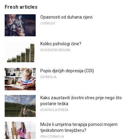
Fresh articles
Opasnosti od duhana cijevi
OVISNOST
Koliko psihologi čine?
STUDENTSKI RESURSI
Popis dječjih depresija (CDI)
DEPRESIJA
Kako zaustaviti životni stres prije nego što
postane teška
KONTROLA STRESA
Može li umjetna terapija pomoći mojem
tjeskobnom tinejdžeru?
PSIHOTERAPIJA