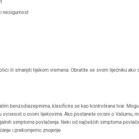
t
i nesigurnost
otići ili smanjiti tijekom vremena. Obratite se svom liječniku ako 
lim benzodiazepinima, klasificira se kao kontrolirana tvar. Moguće
lnu ovisnost o ovom lijekovima. Ako postanete ovisni o Valiumu, m
ijalnih simptoma povlačenja. Neki od najčešćih simptoma povlače
ćanje i prekomjerno znojenje.