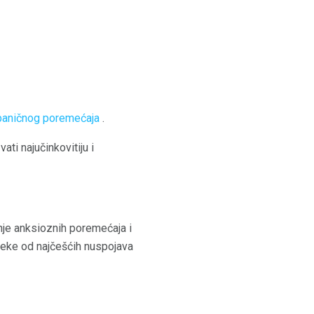
aničnog poremećaja
.
ti najučinkovitiju i
enje anksioznih poremećaja i
. Neke od najčešćih nuspojava