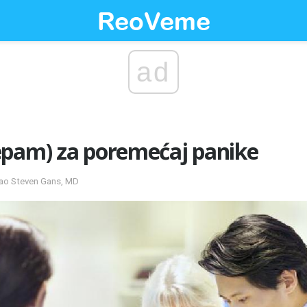
ad
epam) za poremećaj panike
irao Steven Gans, MD