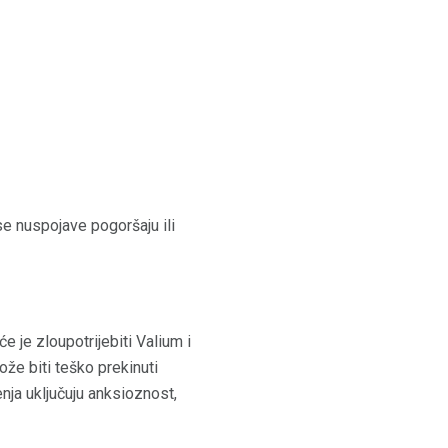
se nuspojave pogoršaju ili
 je zloupotrijebiti Valium i
ože biti teško prekinuti
nja uključuju anksioznost,