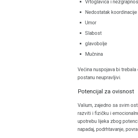
Vrtoglavica i nezgrapnos
Nedostatak koordinacije 
Umor
Slabost
glavobolje
Mučnina
Većina nuspojava bi trebala 
postanu neupravljivi.
Potencijal za ovisnost
Valium, zajedno sa svim osta
razviti i fizičku i emociona
upotrebu lijeka zbog potenc
napadaj, podrhtavanje, povra