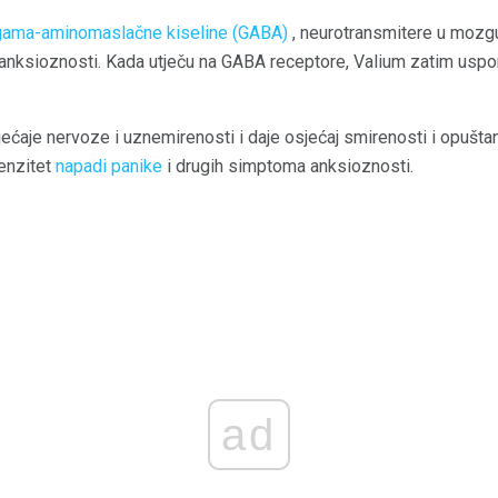
gama-aminomaslačne kiseline (GABA)
, neurotransmitere u mozgu
 anksioznosti. Kada utječu na GABA receptore, Valium zatim uspor
ećaje nervoze i uznemirenosti i daje osjećaj smirenosti i opuštanj
enzitet
napadi panike
i drugih simptoma anksioznosti.
ad