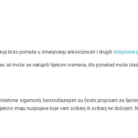
ek koji brzo pomaže u smanjivanju anksioznosti i drugih
simptoma p
av, ali može se nakupiti tijekom vremena, što ponekad može izazva
 relativne sigurnosti, benzodiazepini su često propisani za liječ
lijekovi imaju nuspojave koje vam svibanj ili svibanj ne doživjeti