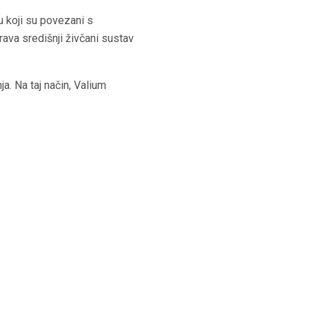
 koji su povezani s
ava središnji živčani sustav
a. Na taj način, Valium