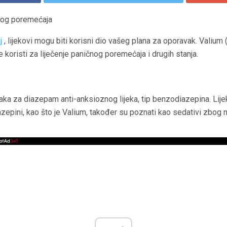
čnog poremećaja
j
, lijekovi mogu biti korisni dio vašeg plana za oporavak. Valium
e koristi za liječenje paničnog poremećaja i drugih stanja.
aka za diazepam anti-anksioznog lijeka, tip benzodiazepina. Lijek
azepini, kao što je Valium, također su poznati kao sedativi zbog n