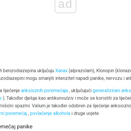
ad
ih benzodiazepina uključuju
Xanax
(alprazolam), Klonopin (klonaz
nzodiazepini mogu smanjiti intenzitet napadi panike, nervozu i a
a liječenje
anksioznih poremećaja
, uključujući
generalizirani ank
e
). Također djeluje kao antikonvulziv i može se koristiti za lije
 i mišićni spazmi. Valium je također odobren za liječenje anksio
rni poremećaj
,
povlačenje alkohola
i druge uvjete.
remećaj panike