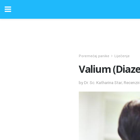
Poremećaj panike
Liječenje
Valium (Diaz
by Dr. Sc. Katharina Star; Recenz