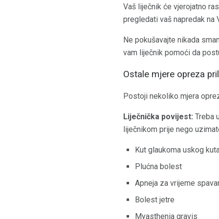
Vaš liječnik će vjerojatno ra
pregledati vaš napredak na 
Ne pokušavajte nikada smanji
vam liječnik pomoći da post
Ostale mjere opreza pri
Postoji nekoliko mjera oprez
Liječnička povijest:
Treba u
liječnikom prije nego uzimat
Kut glaukoma uskog kut
Plućna bolest
Apneja za vrijeme spava
Bolest jetre
Myasthenia gravis