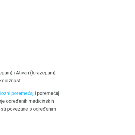
epam) i Ativan (lorazepam).
nksioznost.
siozni poremećaj
i poremećaj
čenje određenih medicinskih
znosti povezane s određenim