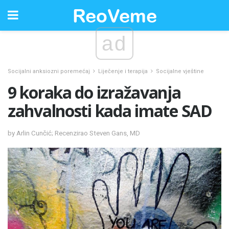
ad
Socijalni anksiozni poremećaj
Liječenje i terapija
Socijalne vještine
9 koraka do izražavanja
zahvalnosti kada imate SAD
by Arlin Cunčić; Recenzirao Steven Gans, MD