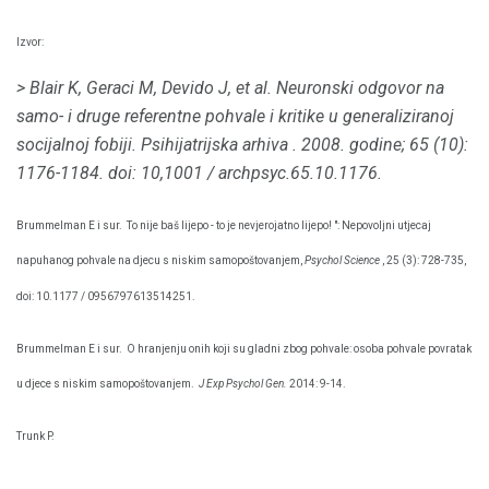
Izvor:
> Blair K, Geraci M, Devido J, et al.
Neuronski odgovor na
samo- i druge referentne pohvale i kritike u generaliziranoj
socijalnoj fobiji.
Psihijatrijska arhiva
.
2008. godine; 65 (10):
1176-1184.
doi: 10,1001 / archpsyc.65.10.1176.
Brummelman E i sur.
To nije baš lijepo - to je nevjerojatno lijepo! ": Nepovoljni utjecaj
napuhanog pohvale na djecu s niskim samopoštovanjem,
Psychol Science
, 25 (3): 728-735,
doi: 10.1177 / 0956797613514251.
Brummelman E i sur.
O hranjenju onih koji su gladni zbog pohvale: osoba pohvale povratak
u djece s niskim samopoštovanjem.
J Exp Psychol Gen.
2014: 9-14.
Trunk P.