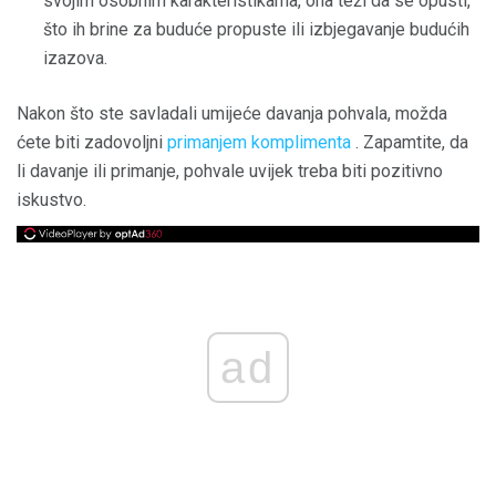
svojim osobnim karakteristikama, ona teži da se opusti,
što ih brine za buduće propuste ili izbjegavanje budućih
izazova.
Nakon što ste savladali umijeće davanja pohvala, možda
ćete biti zadovoljni
primanjem komplimenta
. Zapamtite, da
li davanje ili primanje, pohvale uvijek treba biti pozitivno
iskustvo.
ad