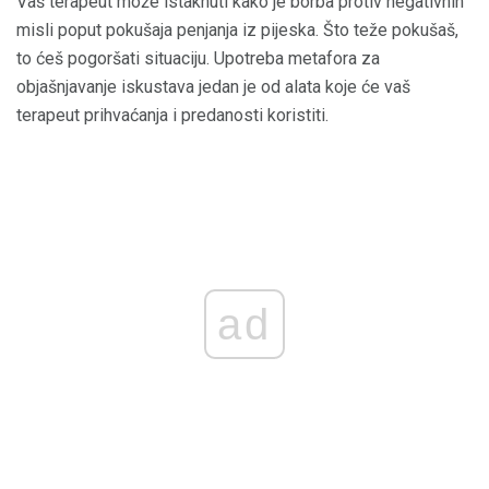
Vaš terapeut može istaknuti kako je borba protiv negativnih
misli poput pokušaja penjanja iz pijeska. Što teže pokušaš,
to ćeš pogoršati situaciju. Upotreba metafora za
objašnjavanje iskustava jedan je od alata koje će vaš
terapeut prihvaćanja i predanosti koristiti.
ad