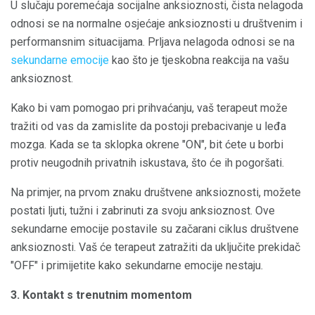
U slučaju poremećaja socijalne anksioznosti, čista nelagoda
odnosi se na normalne osjećaje anksioznosti u društvenim i
performansnim situacijama. Prljava nelagoda odnosi se na
sekundarne emocije
kao što je tjeskobna reakcija na vašu
anksioznost.
Kako bi vam pomogao pri prihvaćanju, vaš terapeut može
tražiti od vas da zamislite da postoji prebacivanje u leđa
mozga. Kada se ta sklopka okrene "ON", bit ćete u borbi
protiv neugodnih privatnih iskustava, što će ih pogoršati.
Na primjer, na prvom znaku društvene anksioznosti, možete
postati ljuti, tužni i zabrinuti za svoju anksioznost. Ove
sekundarne emocije postavile su začarani ciklus društvene
anksioznosti. Vaš će terapeut zatražiti da uključite prekidač
"OFF" i primijetite kako sekundarne emocije nestaju.
3. Kontakt s trenutnim momentom