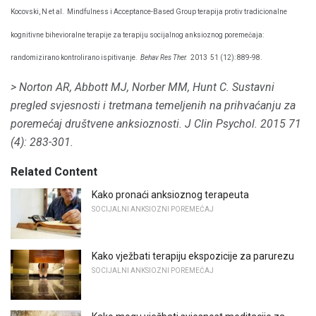
Kocovski, N et al.
Mindfulness i Acceptance-Based Group terapija protiv tradicionalne
kognitivne bihevioralne terapije za terapiju socijalnog anksioznog poremećaja:
randomizirano kontrolirano ispitivanje.
Behav Res Ther.
2013
51 (12): 889-98.
> Norton AR, Abbott MJ, Norber MM, Hunt C. Sustavni
pregled svjesnosti i tretmana temeljenih na prihvaćanju za
poremećaj društvene anksioznosti.
J Clin Psychol.
2015 71
(4): 283-301.
Related Content
Kako pronaći anksioznog terapeuta
SOCIJALNI ANKSIOZNI POREMEĆAJ
Kako vježbati terapiju ekspozicije za parurezu
SOCIJALNI ANKSIOZNI POREMEĆAJ