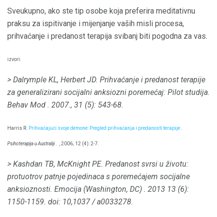
Sveukupno, ako ste tip osobe koja preferira meditativnu
praksu za ispitivanje i mijenjanje vaših misli procesa,
prihvaćanje i predanost terapija svibanj biti pogodna za vas.
izvori:
> Dalrymple KL, Herbert JD.
Prihvaćanje i predanost terapije
za generalizirani socijalni anksiozni poremećaj: Pilot studija.
Behav Mod
.
2007., 31 (5): 543-68.
Harris R.
Prihvaćajući svoje demone: Pregled prihvaćanja i predanosti terapije
.
Psihoterapija u Australiji
.
, 2006; 12 (4): 2-7.
> Kashdan TB, McKnight PE.
Predanost svrsi u životu:
protuotrov patnje pojedinaca s poremećajem socijalne
anksioznosti.
Emocija (Washington, DC)
.
2013 13 (6):
1150-1159.
doi: 10,1037 / a0033278.