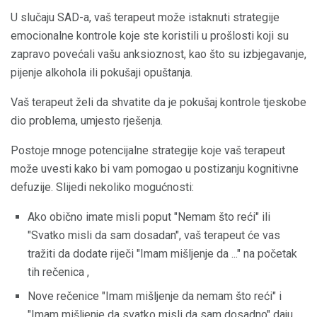
U slučaju SAD-a, vaš terapeut može istaknuti strategije
emocionalne kontrole koje ste koristili u prošlosti koji su
zapravo povećali vašu anksioznost, kao što su izbjegavanje,
pijenje alkohola ili pokušaji opuštanja.
Vaš terapeut želi da shvatite da je pokušaj kontrole tjeskobe
dio problema, umjesto rješenja.
Postoje mnoge potencijalne strategije koje vaš terapeut
može uvesti kako bi vam pomogao u postizanju kognitivne
defuzije. Slijedi nekoliko mogućnosti:
Ako obično imate misli poput "Nemam što reći" ili
"Svatko misli da sam dosadan", vaš terapeut će vas
tražiti da dodate riječi "Imam mišljenje da ..." na početak
tih rečenica ,
Nove rečenice "Imam mišljenje da nemam što reći" i
"Imam mišljenje da svatko misli da sam dosadno" daju