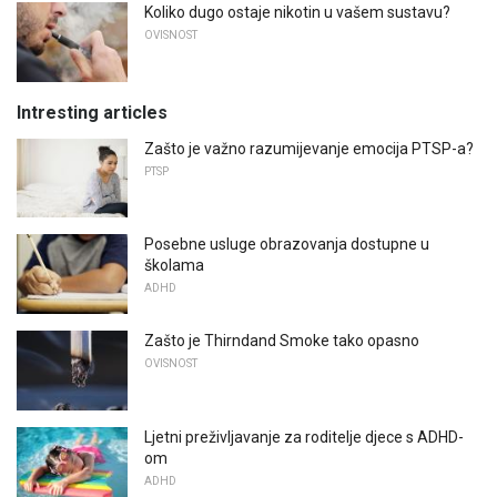
Koliko dugo ostaje nikotin u vašem sustavu?
OVISNOST
Intresting articles
Zašto je važno razumijevanje emocija PTSP-a?
PTSP
Posebne usluge obrazovanja dostupne u
školama
ADHD
Zašto je Thirndand Smoke tako opasno
OVISNOST
Ljetni preživljavanje za roditelje djece s ADHD-
om
ADHD