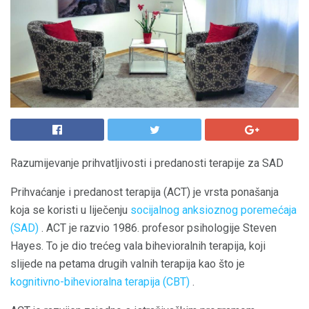
Razumijevanje prihvatljivosti i predanosti terapije za SAD
Prihvaćanje i predanost terapija (ACT) je vrsta ponašanja
koja se koristi u liječenju
socijalnog anksioznog poremećaja
(SAD)
. ACT je razvio 1986. profesor psihologije Steven
Hayes. To je dio trećeg vala bihevioralnih terapija, koji
slijede na petama drugih valnih terapija kao što je
kognitivno-bihevioralna terapija (CBT)
.