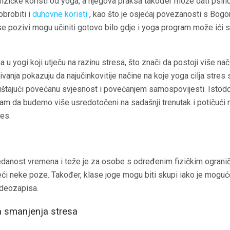
izičke koristi od yoga, a njegova praksa također može dati psiho
obrobiti i
duhovne koristi
, kao što je osjećaj povezanosti s Bogom
e pozivi mogu učiniti gotovo bilo gdje i yoga program može ići s
u yogi koji utječu na razinu stresa, što znači da postoji više n
živanja pokazuju da najučinkovitije načine na koje yoga cilja stre
opuštajući povećanu svjesnost i povećanjem samospovijesti. Istod
am da budemo više usredotočeni na sadašnji trenutak i potičući 
es.
danost vremena i teže je za osobe s određenim fizičkim ograniče
ći neke poze. Također, klase joge mogu biti skupi iako je moguć
videozapisa.
 smanjenja stresa