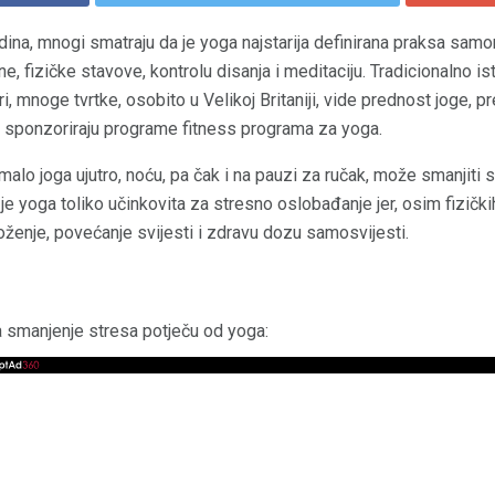
ina, mnogi smatraju da je yoga najstarija definirana praksa sam
ine, fizičke stavove, kontrolu disanja i meditaciju. Tradicionalno 
i, mnoge tvrtke, osobito u Velikoj Britaniji, vide prednost joge, 
i te sponzoriraju programe fitness programa za yoga.
malo joga ujutro, noću, pa čak i na pauzi za ručak, može smanjiti s
 je yoga toliko učinkovita za stresno oslobađanje jer, osim fizičk
ženje, povećanje svijesti i zdravu dozu samosvijesti.
 smanjenje stresa potječu od yoga: