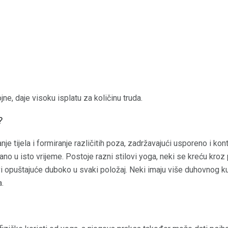
ne, daje visoku isplatu za količinu truda.
?
je tijela i formiranje različitih poza, zadržavajući usporeno i kont
ano u isto vrijeme. Postoje razni stilovi yoga, neki se kreću kro
lovi opuštajuće duboko u svaki položaj. Neki imaju više duhovnog k
a.