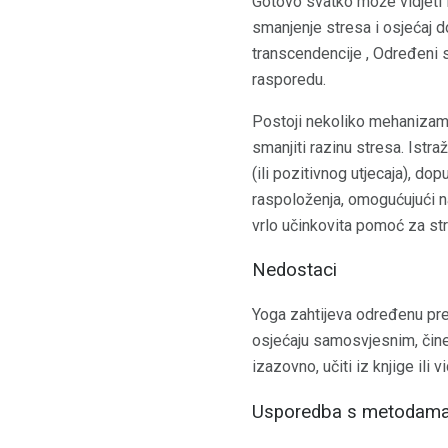
Gotovo svatko može vidjeti f
smanjenje stresa i osjećaj d
transcendencije , Određeni s
rasporedu.
Postoji nekoliko mehanizama 
smanjiti razinu stresa. Istra
(ili pozitivnog utjecaja), d
raspoloženja, omogućujući n
vrlo učinkovita pomoć za str
Nedostaci
Yoga zahtijeva određenu pre
osjećaju samosvjesnim, čine
izazovno, učiti iz knjige ili 
Usporedba s metodama