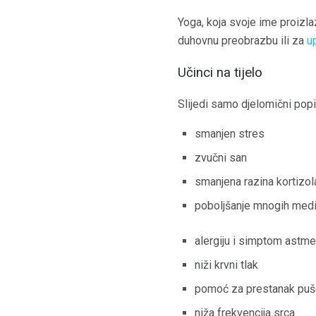
Yoga, koja svoje ime proizlazi 
duhovnu preobrazbu ili za
u
Učinci na tijelo
Slijedi samo djelomični popi
smanjen stres
zvučni san
smanjena razina kortizol
poboljšanje mnogih medi
alergiju i simptom astme
niži krvni tlak
pomoć za prestanak puš
niža frekvencija srca