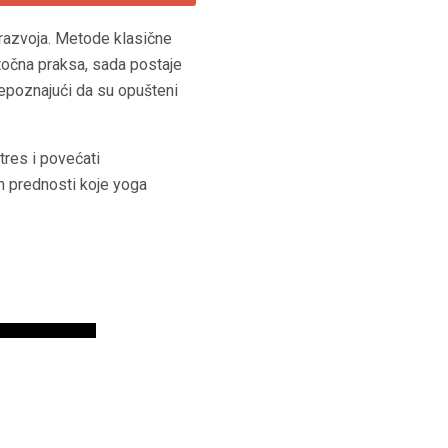
orazvoja. Metode klasične
istočna praksa, sada postaje
prepoznajući da su opušteni
tres i povećati
ih prednosti koje yoga