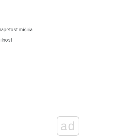
napetost mišića
ilnost
ad