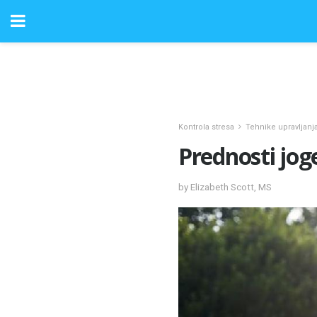
Kontrola stresa
Tehnike upravljanj
Prednosti jog
by Elizabeth Scott, MS