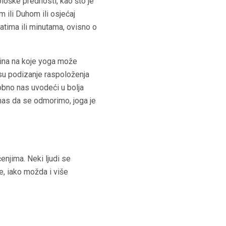
loške prednosti, kao što je
 ili Duhom ili osjećaj
atima ili minutama, ovisno o
ačina na koje yoga može
s su podizanje raspoloženja
obno nas uvodeći u bolja
nas da se odmorimo, joga je
njima. Neki ljudi se
e, iako možda i više